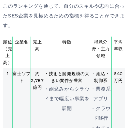
このランキングを通じて、自分のスキルや志向に合っ
たSES企業を見極めるための指標を得ることができま
す。
順位
企業名
売上
特徴
得意分
平均
（売
高
野・主力
年収
上
領域
高）
1
富士ソフ
約
・技術と開発規模の大
・組込・
640
ト
2,787
きい案件が豊富
制御系
万円
億円
・組込みからクラウ
・業務系
ドまで幅広い事業を
アプリ
展開
・クラウ
ド移行
・セキュ