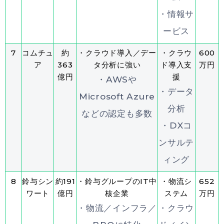
・情報サ
ービス
7
コムチュ
約
・クラウド導入／デー
・クラウ
600
ア
363
タ分析に強い
ド導入支
万円
億円
援
・AWSや
・データ
Microsoft Azure
分析
などの認定も多数
・DXコ
ンサルテ
ィング
8
鈴与シン
約191
・鈴与グループのIT中
・物流シ
652
ワート
億円
核企業
ステム
万円
・物流／インフラ／
・クラウ