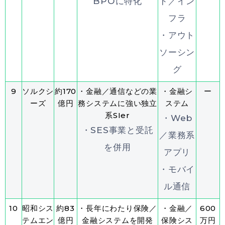
BPOに特化
ド／イン
フラ
・アウト
ソーシン
グ
9
ソルクシ
約170
・金融／通信などの業
・金融シ
ー
ーズ
億円
務システムに強い独立
ステム
系SIer
・Web
・SES事業と受託
／業務系
を併用
アプリ
・モバイ
ル通信
10
昭和シス
約83
・長年にわたり保険／
・金融／
600
テムエン
億円
金融システムを開発
保険シス
万円