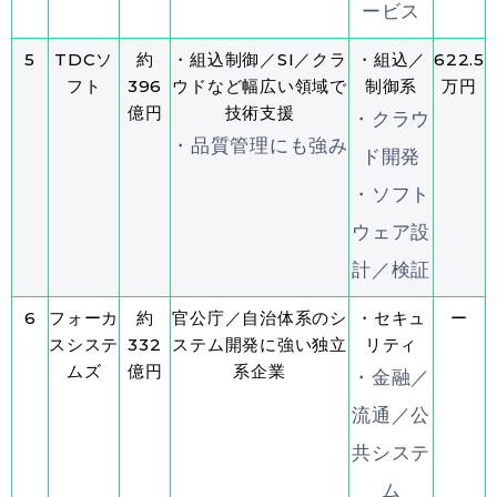
ービス
5
TDCソ
約
・組込制御／SI／クラ
・組込／
622.5
フト
396
ウドなど幅広い領域で
制御系
万円
億円
技術支援
・クラウ
・品質管理にも強み
ド開発
・ソフト
ウェア設
計／検証
6
フォーカ
約
官公庁／自治体系のシ
・セキュ
ー
スシステ
332
ステム開発に強い独立
リティ
ムズ
億円
系企業
・金融／
流通／公
共システ
ム