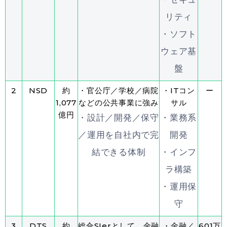
リティ
・ソフト
ウェア基
盤
2
NSD
約
・官公庁／学校／病院
・ITコン
ー
1,077
などの公共事業に強み
サル
億円
・設計／開発／保守
・業務系
／運用を自社内で完
開発
結できる体制
・インフ
ラ構築
・運用保
守
3
DTS
約
総合SIerとして、金融
・金融／
601万