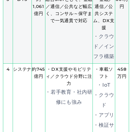
1,061
／通信／公共など幅広
通信／公
円
億円
く、コンサル～保守ま
共システ
で一気通貫で対応
ム、DX支
援
・クラウ
ド／イン
フラ構築
4
システナ
約745
・DX支援やモビリテ
・車載ソ
458
億円
ィ／クラウド分野に注
フト
万円
力
・IoT
・若手教育・社内研
・クラウ
修にも強み
ド
・アプリ
・検証サ